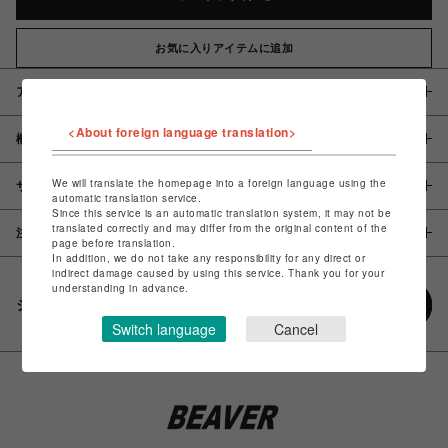
お気に入りアイテムに追加
アイテム説明 / 素材
<About foreign language translation>
概要
We will translate the homepage into a foreign language using the
サイズ
automatic translation service.
Since this service is an automatic translation system, it may not be
translated correctly and may differ from the original content of the
注意事項
page before translation.
In addition, we do not take any responsibility for any direct or
indirect damage caused by using this service. Thank you for your
understanding in advance.
シェアする
Switch language
Cancel