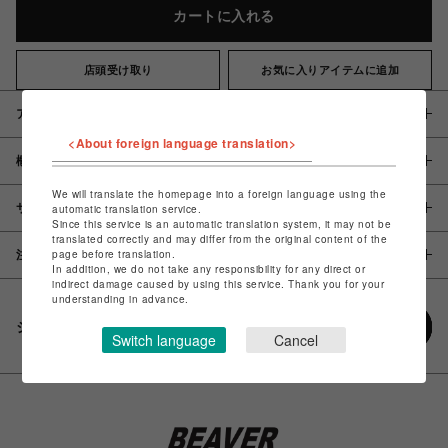
カートに入れる
店頭受け取り
お気に入りアイテムに追加
アイテム説明 / 素材
<About foreign language translation>
概要
We will translate the homepage into a foreign language using the
サイズ
automatic translation service.
Since this service is an automatic translation system, it may not be
translated correctly and may differ from the original content of the
page before translation.
注意事項
In addition, we do not take any responsibility for any direct or
indirect damage caused by using this service. Thank you for your
understanding in advance.
シェアする
Switch language
Cancel