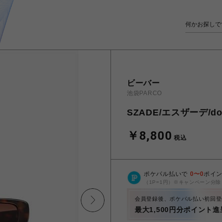
ビーバー
池袋PARCO
SZADE/エスザーデ/dolli
￥8,800
税込
ポケパル払いで
0
〜
0
ポイ
（1P=1円）※キャンペーン分除
会員登録後、ポケパル払い初回登
最大1,500円分ポイント進