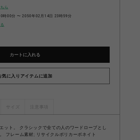
こちら
0時00分 〜 2050年02月14日 23時59分
せる
カートに入れる
お気に入りアイテムに追加
サイズ
注意事項
ルエット。 クラシックで全ての人のワードローブとし
。 フレーム素材; リサイクルポリカーボネイト