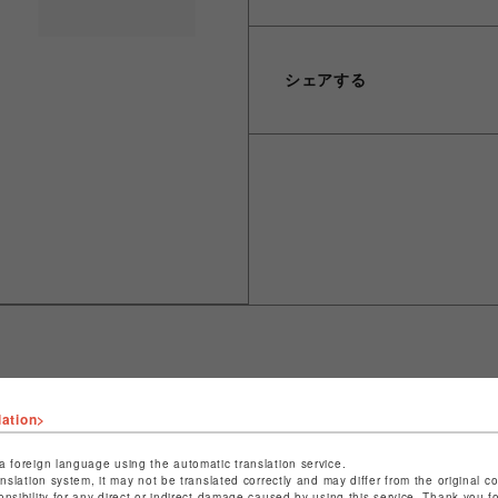
シェアする
ショップ名
ビーバー
lation>
店舗名
池袋PARCO
a foreign language using the automatic translation service.
anslation system, it may not be translated correctly and may differ from the original c
特定商取引法など法令に基づく表記は
こちら
onsibility for any direct or indirect damage caused by using this service. Thank you 