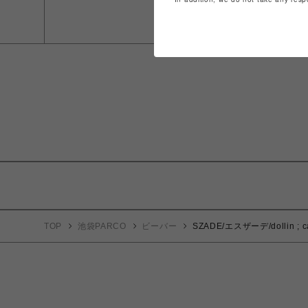
TOP
池袋PARCO
ビーバー
SZADE/エスザーデ/dollin ; c