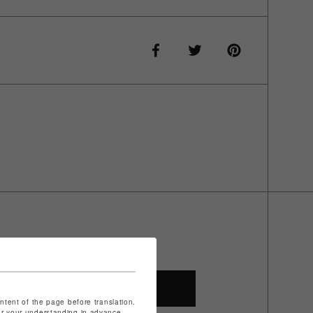
SHOP TOP
ontent of the page before translation.
for your understanding in advance.