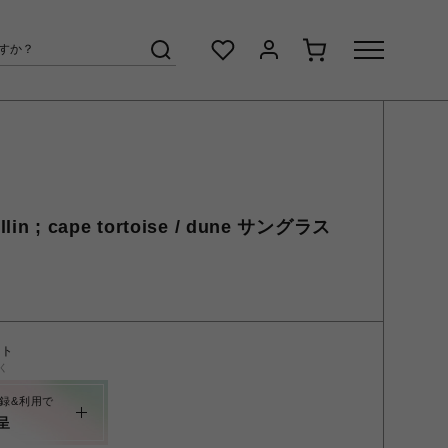
n ; cape tortoise / dune サングラス
ント
く
録&利用で
呈