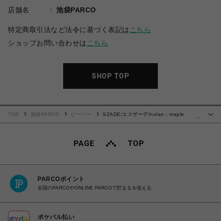
店舗名
池袋PARCO
特定商取引法など法令に基づく表記は
こちら
ショップお問い合わせは
こちら
SHOP TOP
TOP
池袋PARCO
ビーバー
SZADE/エスザーデ/nolan ; maple
…
tortoiseshell / cacao サングラス
PARCOポイント
全国のPARCOやONLINE PARCOで貯まる＆使える
ポケパル払い