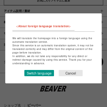
お気に入りアイテムに追加
アイテム説明 / 素材
概要
<About foreign language translation>
サイズ
We will translate the homepage into a foreign language using the
automatic translation service.
注意事項
Since this service is an automatic translation system, it may not be
translated correctly and may differ from the original content of the
page before translation.
In addition, we do not take any responsibility for any direct or
indirect damage caused by using this service. Thank you for your
シェアする
understanding in advance.
Switch language
Cancel
ショップ名
ビーバー