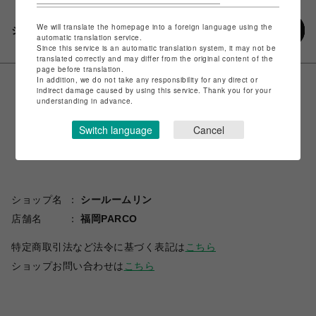
We will translate the homepage into a foreign language using the
シェアする
automatic translation service.
Since this service is an automatic translation system, it may not be
translated correctly and may differ from the original content of the
page before translation.
In addition, we do not take any responsibility for any direct or
indirect damage caused by using this service. Thank you for your
understanding in advance.
Switch language
Cancel
ショップ名
シールームリン
店舗名
福岡PARCO
特定商取引法など法令に基づく表記は
こちら
ショップお問い合わせは
こちら