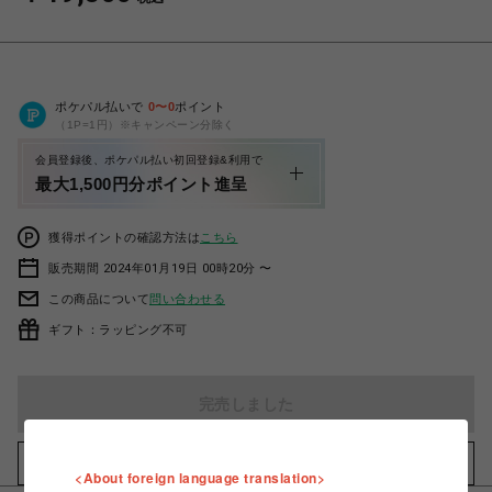
ポケパル払いで
0
〜
0
ポイント
（1P=1円）※キャンペーン分除く
会員登録後、ポケパル払い初回登録&利用で
最大1,500円分ポイント進呈
獲得ポイントの確認方法は
こちら
販売期間 2024年01月19日 00時20分 〜
この商品について
問い合わせる
ギフト：ラッピング不可
完売しました
お気に入りアイテムに追加
<About foreign language translation>