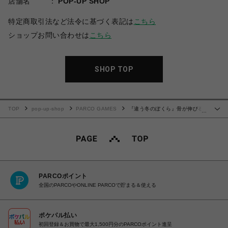
店舗名
POP-UP SHOP
特定商取引法など法令に基づく表記は
こちら
ショップお問い合わせは
こちら
SHOP TOP
TOP
pop-up-shop
PARCO GAMES
『違う冬のぼくら』骨が伸びる
…
ぬいぐるみメジャー
PARCOポイント
全国のPARCOやONLINE PARCOで貯まる＆使える
ポケパル払い
初回登録＆お買物で最大1,500円分のPARCOポイント進呈