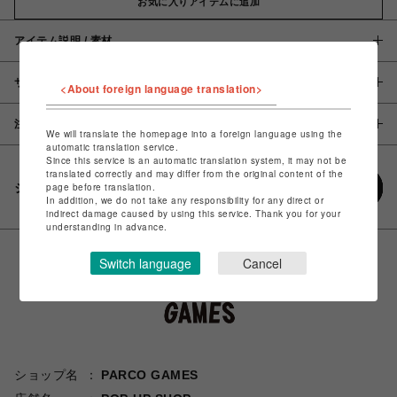
お気に入りアイテムに追加
アイテム説明 / 素材
サイズ
<About foreign language translation>
注意事項
We will translate the homepage into a foreign language using the
automatic translation service.
Since this service is an automatic translation system, it may not be
translated correctly and may differ from the original content of the
シェアする
page before translation.
In addition, we do not take any responsibility for any direct or
indirect damage caused by using this service. Thank you for your
understanding in advance.
Switch language
Cancel
ショップ名
PARCO GAMES