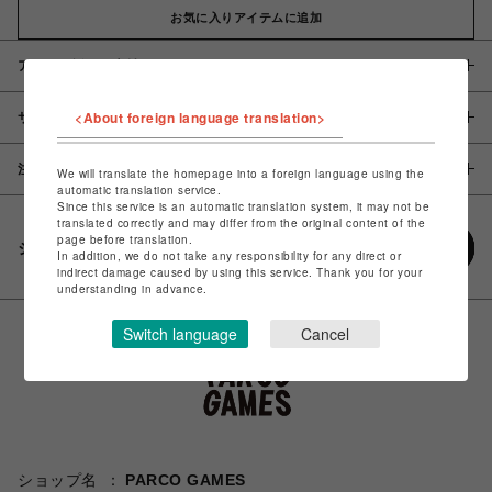
お気に入りアイテムに追加
アイテム説明 / 素材
<About foreign language translation>
サイズ
注意事項
We will translate the homepage into a foreign language using the
automatic translation service.
Since this service is an automatic translation system, it may not be
translated correctly and may differ from the original content of the
page before translation.
シェアする
In addition, we do not take any responsibility for any direct or
indirect damage caused by using this service. Thank you for your
understanding in advance.
Switch language
Cancel
ショップ名
PARCO GAMES