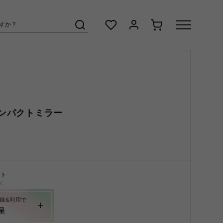
ンパクトミラー
ント
く
録&利用で
呈