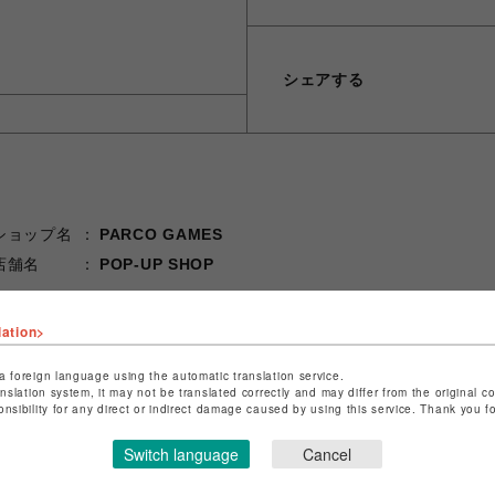
シェアする
ショップ名
PARCO GAMES
店舗名
POP-UP SHOP
特定商取引法など法令に基づく表記は
こちら
lation>
ショップお問い合わせは
こちら
a foreign language using the automatic translation service.
anslation system, it may not be translated correctly and may differ from the original c
onsibility for any direct or indirect damage caused by using this service. Thank you 
Switch language
Cancel