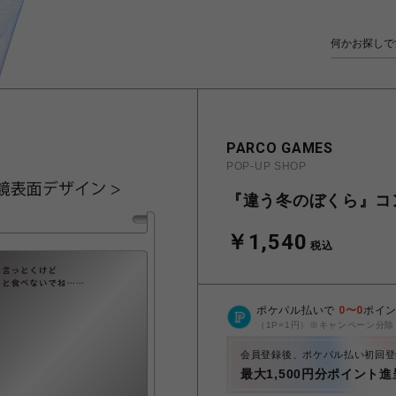
PARCO GAMES
POP-UP SHOP
『違う冬のぼくら』コ
￥1,540
税込
ポケパル払いで
0
〜
0
ポイ
（1P=1円）※キャンペーン分除
会員登録後、ポケパル払い初回登
最大1,500円分ポイント進