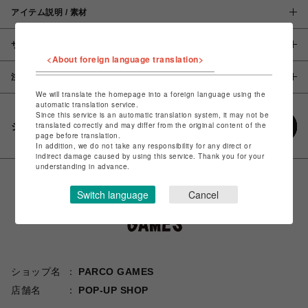
アイテム説明 / 素材
サイズ
<About foreign language translation>
注意事項
We will translate the homepage into a foreign language using the
automatic translation service.
Since this service is an automatic translation system, it may not be
translated correctly and may differ from the original content of the
シェアする
page before translation.
In addition, we do not take any responsibility for any direct or
indirect damage caused by using this service. Thank you for your
understanding in advance.
Switch language
Cancel
ショップ名
PARCO GAMES
店舗名
POP-UP SHOP