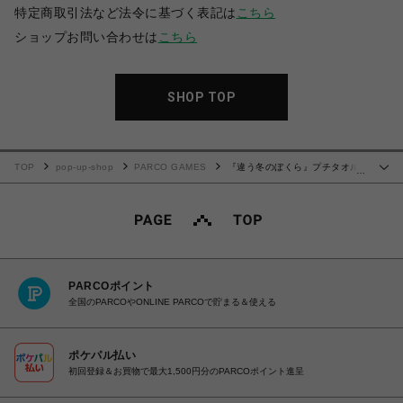
特定商取引法など法令に基づく表記は
こちら
ショップお問い合わせは
こちら
SHOP TOP
TOP
pop-up-shop
PARCO GAMES
『違う冬のぼくら』プチタオル
…
動物の世界
PARCOポイント
全国のPARCOやONLINE PARCOで貯まる＆使える
ポケパル払い
初回登録＆お買物で最大1,500円分のPARCOポイント進呈