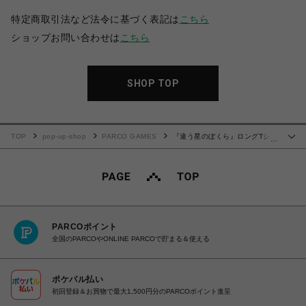
特定商取引法など法令に基づく表記は
こちら
ショップお問い合わせは
こちら
SHOP TOP
TOP
pop-up-shop
PARCO GAMES
『違う星のぼくら』ロングTシャ
…
ツ オレンジ
PARCOポイント
全国のPARCOやONLINE PARCOで貯まる＆使える
ポケパル払い
初回登録＆お買物で最大1,500円分のPARCOポイント進呈