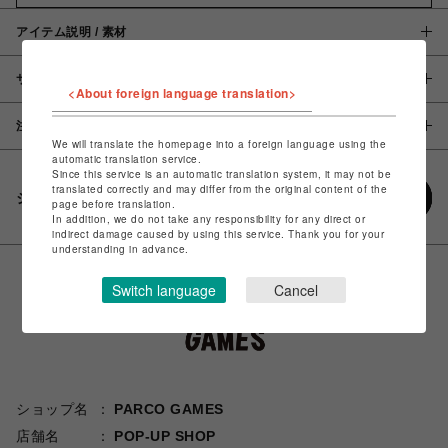
アイテム説明 / 素材
サイズ
<About foreign language translation>
注意事項
We will translate the homepage into a foreign language using the
automatic translation service.
Since this service is an automatic translation system, it may not be
translated correctly and may differ from the original content of the
シェアする
page before translation.
In addition, we do not take any responsibility for any direct or
indirect damage caused by using this service. Thank you for your
understanding in advance.
Switch language
Cancel
ショップ名
PARCO GAMES
店舗名
POP-UP SHOP