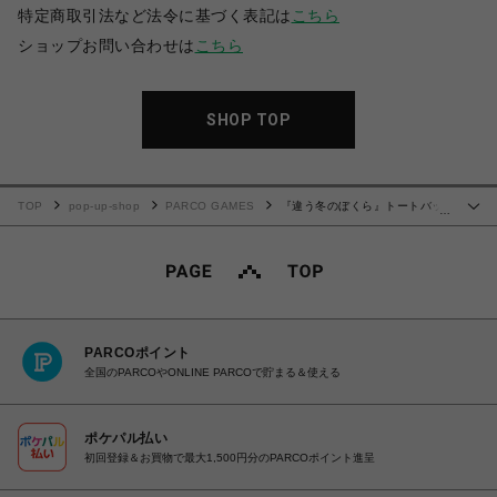
特定商取引法など法令に基づく表記は
こちら
ショップお問い合わせは
こちら
SHOP TOP
TOP
pop-up-shop
PARCO GAMES
『違う冬のぼくら』トートバッ
…
グ
PARCOポイント
全国のPARCOやONLINE PARCOで貯まる＆使える
ポケパル払い
初回登録＆お買物で最大1,500円分のPARCOポイント進呈