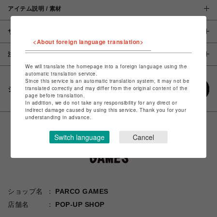
アイテム説明 / 素材
サイズ
<About foreign language translation>
注意事項
We will translate the homepage into a foreign language using the
automatic translation service.
Since this service is an automatic translation system, it may not be
translated correctly and may differ from the original content of the
シェアする
page before translation.
In addition, we do not take any responsibility for any direct or
indirect damage caused by using this service. Thank you for your
understanding in advance.
Switch language
Cancel
ショップ名
PARCO GAMES
店舗名
POP-UP SHOP