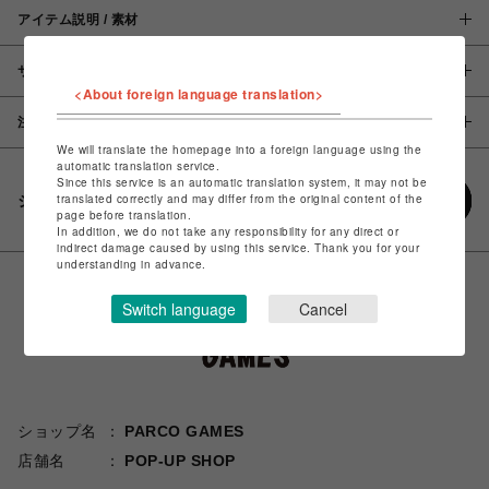
アイテム説明 / 素材
サイズ
<About foreign language translation>
注意事項
We will translate the homepage into a foreign language using the
automatic translation service.
Since this service is an automatic translation system, it may not be
translated correctly and may differ from the original content of the
シェアする
page before translation.
In addition, we do not take any responsibility for any direct or
indirect damage caused by using this service. Thank you for your
understanding in advance.
Switch language
Cancel
ショップ名
PARCO GAMES
店舗名
POP-UP SHOP