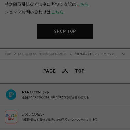
特定商取引法など法令に基づく表記は
こちら
ショップお問い合わせは
こちら
SHOP TOP
TOP
pop-up-shop
PARCO GAMES
『違う星のぼくら』トートバッ
…
グ
PARCOポイント
全国のPARCOやONLINE PARCOで貯まる＆使える
ポケパル払い
初回登録＆お買物で最大1,500円分のPARCOポイント進呈