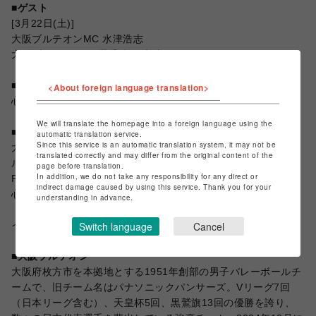
■ゲスト
[3月22日(土)]
大阪ブルテオンMC 水津浩志
大阪ブルテオンOB選手 兒玉康成
■会場
<About foreign language translation>
心斎橋パルコB2F 心斎橋ネオン食堂街
We will translate the homepage into a foreign language using the
■イベント内容
automatic translation service.
Since this service is an automatic translation system, it may not be
大阪府枚方市を本拠地とする男子バレーボールチーム「大阪ブ
translated correctly and may differ from the original content of the
ルテオン」のSVリーグ公式戦のライブビューイングを、心斎橋
page before translation.
In addition, we do not take any responsibility for any direct or
PARCO B2F特設会場にて開催！！
indirect damage caused by using this service. Thank you for your
心より参加申込をお待ちしております。
understanding in advance.
Switch language
Cancel
イベント内容の詳細は
こちら
■大阪ブルテオン
大阪府枚方市を本拠地とする1951年創部の男子バレーボールチ
ームで、旧チーム名はパナソニックパンサーズ。Vリーグ7回
（日本リーグ含む）、天皇杯5回、黒鷲旗13回の優勝を誇り、