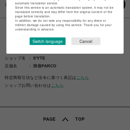
automatic translation service.
シェアする
Since this service is an automatic translation system, it may not be
translated correctly and may differ from the original content of the
page before translation.
In addition, we do not take any responsibility for any direct or
indirect damage caused by using this service. Thank you for your
understanding in advance.
Switch language
Cancel
ショップ名
S'YTE
店舗名
渋谷PARCO
特定商取引法など法令に基づく表記は
こちら
ショップお問い合わせは
こちら