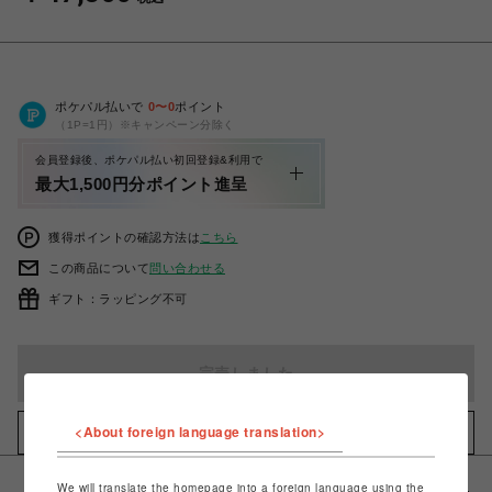
ポケパル払いで
0
〜
0
ポイント
（1P=1円）※キャンペーン分除く
会員登録後、ポケパル払い初回登録&利用で
最大1,500円分ポイント進呈
獲得ポイントの確認方法は
こちら
この商品について
問い合わせる
ギフト：ラッピング不可
完売しました
<About foreign language translation>
お気に入りアイテムに追加
We will translate the homepage into a foreign language using the