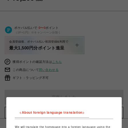
ポケパル払いで
0
〜
0
ポイント
（1P=1円）※キャンペーン分除く
会員登録後、ポケパル払い初回登録&利用で
最大1,500円分ポイント進呈
獲得ポイントの確認方法は
こちら
この商品について
問い合わせる
ギフト：ラッピング不可
完売しました
<About foreign language translation>
お気に入りアイテムに追加
We will translate the homepage into a foreign language using the