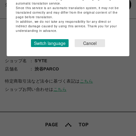
automatic translation service.
シェアする
Since this service is an automatic translation system, it may not be
translated correctly and may differ from the original content of the
page before translation.
In addition, we do not take any responsibility for any direct or
indirect damage caused by using this service. Thank you for your
understanding in advance.
Switch language
Cancel
ショップ名
S'YTE
店舗名
渋谷PARCO
特定商取引法など法令に基づく表記は
こちら
ショップお問い合わせは
こちら