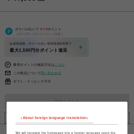
ポケパル払いで
0
〜
0
ポイント
（1P=1円）※キャンペーン分除く
会員登録後、ポケパル払い初回登録&利用で
最大1,500円分ポイント進呈
獲得ポイントの確認方法は
こちら
この商品について
問い合わせる
ギフト：ラッピング不可
完売しました
<About foreign language translation>
お気に入りアイテムに追加
We will translate the homepage into a foreign language using the