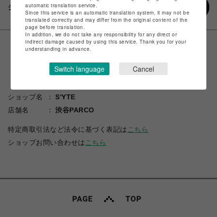
automatic translation service.
シェアする
Since this service is an automatic translation system, it may not be
translated correctly and may differ from the original content of the
page before translation.
In addition, we do not take any responsibility for any direct or
indirect damage caused by using this service. Thank you for your
understanding in advance.
Switch language
Cancel
ショップ名
S'YTE
店舗名
渋谷PARCO
特定商取引法など法令に基づく表記は
こちら
ショップお問い合わせは
こちら