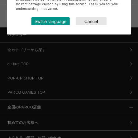
indirect damage caused by using this service. Thank you for your
understanding in advance.
POCKET PARCO（公式アプリ）
コイン＆クーポンでPARCOでのお買い物がオトクに
Switch language
Cancel
カテゴリー
全カテゴリーから探す
culture TOP
POP-UP SHOP TOP
PARCO GAMES TOP
全国のPARCO店舗
初めてのお客様へ