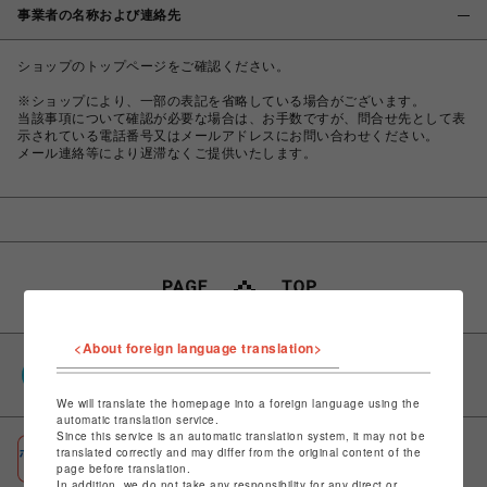
事業者の名称および連絡先
ショップのトップページをご確認ください。
※ショップにより、一部の表記を省略している場合がございます。
当該事項について確認が必要な場合は、お手数ですが、問合せ先として表
示されている電話番号又はメールアドレスにお問い合わせください。
メール連絡等により遅滞なくご提供いたします。
<About foreign language translation>
PARCOポイント
全国のPARCOやONLINE PARCOで貯まる＆使える
We will translate the homepage into a foreign language using the
automatic translation service.
Since this service is an automatic translation system, it may not be
ポケパル払い
translated correctly and may differ from the original content of the
page before translation.
初回登録＆お買物で最大1,500円分のPARCOポイント進呈
In addition, we do not take any responsibility for any direct or