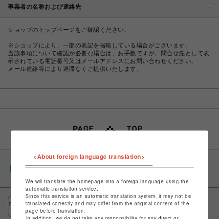
事業者の名称および連絡先
ショップのトップページをご確認ください。
※ショップにより、一部の表記を省略している場合がございます。
当該事項について確認が必要な場合は、お手数ですが、問合せ先として表
示されている電話番号又はメールアドレスにお問い合わせください。
メール連絡等により遅滞なくご提供いたします。
<About foreign language translation>
PARCOポイント
全国のPARCOやONLINE PARCOで貯まる＆使える
We will translate the homepage into a foreign language using the
automatic translation service.
Since this service is an automatic translation system, it may not be
ポケパル払い
translated correctly and may differ from the original content of the
page before translation.
初回登録＆お買物で最大1,500円分のPARCOポイント進呈
In addition, we do not take any responsibility for any direct or