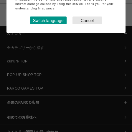
indirect damage caused by using this service. Thank you for your
understanding in advance.
POCKET PARCO（公式アプリ）
コイン＆クーポンでPARCOでのお買い物がオトクに
Switch language
Cancel
カテゴリー
全カテゴリーから探す
culture TOP
POP-UP SHOP TOP
PARCO GAMES TOP
全国のPARCO店舗
初めてのお客様へ