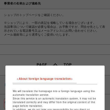
事業者の名称および連絡先
ショップのトップページをご確認ください。
※ショップにより、一部の表記を省略している場合がございます。
当該事項について確認が必要な場合は、お手数ですが、問合せ先として表
示されている電話番号又はメールアドレスにお問い合わせください。
メール連絡等により遅滞なくご提供いたします。
<About foreign language translation>
PARCOポイント
全国のPARCOやONLINE PARCOで貯まる＆使える
We will translate the homepage into a foreign language using the
automatic translation service.
Since this service is an automatic translation system, it may not be
ポケパル払い
translated correctly and may differ from the original content of the
page before translation.
初回登録＆お買物で最大1,500円分のPARCOポイント進呈
In addition, we do not take any responsibility for any direct or