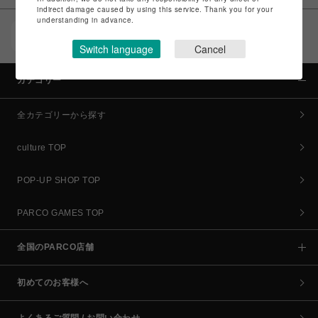
indirect damage caused by using this service. Thank you for your
understanding in advance.
POCKET PARCO（公式アプリ）
コイン＆クーポンでPARCOでのお買い物がオトクに
Switch language
Cancel
カテゴリー
全カテゴリーから探す
culture TOP
POP-UP SHOP TOP
PARCO GAMES TOP
全国のPARCO店舗
初めてのお客様へ