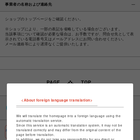
事業者の名称および連絡先
ショップのトップページをご確認ください。
※ショップにより、一部の表記を省略している場合がございます。
当該事項について確認が必要な場合は、お手数ですが、問合せ先として表
示されている電話番号又はメールアドレスにお問い合わせください。
メール連絡等により遅滞なくご提供いたします。
<About foreign language translation>
PARCOポイント
全国のPARCOやONLINE PARCOで貯まる＆使える
We will translate the homepage into a foreign language using the
automatic translation service.
Since this service is an automatic translation system, it may not be
ポケパル払い
translated correctly and may differ from the original content of the
page before translation.
初回登録＆お買物で最大1,500円分のPARCOポイント進呈
In addition, we do not take any responsibility for any direct or