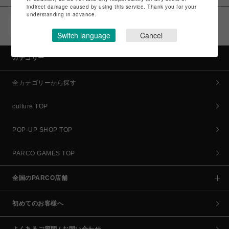
indirect damage caused by using this service. Thank you for your
understanding in advance.
POCKET PARCO（公式アプリ）
コイン＆クーポンでPARCOでのお買い物がオトクに
Switch language
Cancel
カテゴリー
全カテゴリーから探す
culture TOP
POP-UP SHOP TOP
PARCO GAMES TOP
全国のPARCO店舗
初めてのお客様へ