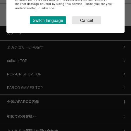
indirect damage caused by using this service. Thank you for your
understanding in advance.
POCKET PARCO（公式アプリ）
コイン＆クーポンでPARCOでのお買い物がオトクに
Switch language
Cancel
カテゴリー
全カテゴリーから探す
culture TOP
POP-UP SHOP TOP
PARCO GAMES TOP
全国のPARCO店舗
初めてのお客様へ