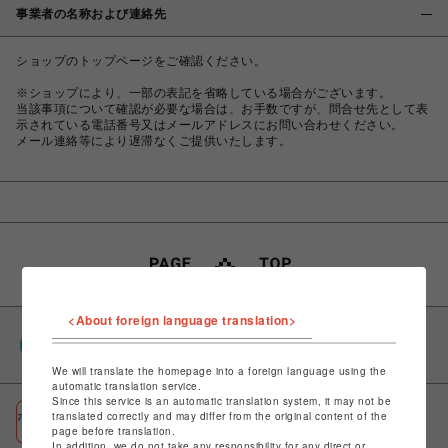
事業者の名称および連絡先
ショップのトップページをご確認ください。
※ショップにより、一部の表記を省略している場合がございます。
当該事項について確認が必要な場合は、お手数ですが、問合せ先として表
示されている電話番号又はメールアドレスにお問い合わせください。
メール連絡等により遅滞なくご提供いたします。
<About foreign language translation>
PARCOポイント
全国のPARCOやONLINE PARCOで貯まる＆使える
We will translate the homepage into a foreign language using the
automatic translation service.
Since this service is an automatic translation system, it may not be
ポケパル払い
translated correctly and may differ from the original content of the
page before translation.
初回登録＆お買物で最大1,500円分のPARCOポイント進呈
In addition, we do not take any responsibility for any direct or