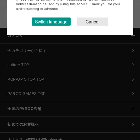
indirect damage caused by using this service. Thank you for your
understanding in advance.
POCKET PARCO（公式アプリ）
コイン＆クーポンでPARCOでのお買い物がオトクに
Switch language
Cancel
カテゴリー
全カテゴリーから探す
culture TOP
POP-UP SHOP TOP
PARCO GAMES TOP
全国のPARCO店舗
初めてのお客様へ