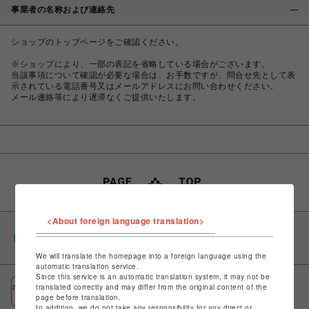
事業者の名称および連絡先
ショップのトップページをご確認ください。
※ショップにより、一部の表記を省略している場合がございます。
当該事項について確認が必要な場合は、お手数ですが、問合せ先として表
示されている電話番号又はメールアドレスにお問い合わせください。
メール連絡等により遅滞なくご提供いたします。
<About foreign language translation>
PARCOポイント
全国のPARCOやONLINE PARCOで貯まる＆使える
We will translate the homepage into a foreign language using the
automatic translation service.
Since this service is an automatic translation system, it may not be
ポケパル払い
translated correctly and may differ from the original content of the
page before translation.
初回登録＆お買物で最大1,500円分のPARCOポイント進呈
In addition, we do not take any responsibility for any direct or