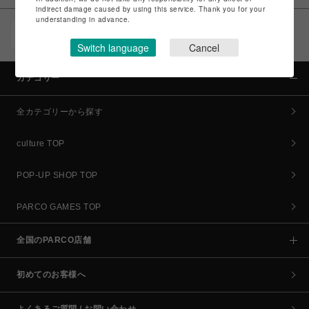
indirect damage caused by using this service. Thank you for your
understanding in advance.
POCKET PARCO（公式アプリ）
コイン＆クーポンでPARCOでのお買い物がオトクに
Switch language
Cancel
カテゴリー
全カテゴリーから探す
culture TOP
POP-UP SHOP TOP
PARCO GAMES TOP
全国のPARCO店舗
初めてのお客様へ