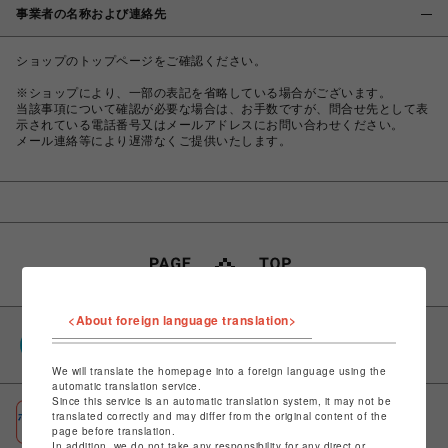
事業者の名称および連絡先
ショップのトップページをご確認ください。
※ショップにより、一部の表記を省略している場合がございます。
当該事項について確認が必要な場合は、お手数ですが、問合せ先として表
示されている電話番号又はメールアドレスにお問い合わせください。
メール連絡等により遅滞なくご提供いたします。
<About foreign language translation>
PARCOポイント
全国のPARCOやONLINE PARCOで貯まる＆使える
We will translate the homepage into a foreign language using the
automatic translation service.
Since this service is an automatic translation system, it may not be
ポケパル払い
translated correctly and may differ from the original content of the
page before translation.
初回登録＆お買物で最大1,500円分のPARCOポイント進呈
In addition, we do not take any responsibility for any direct or