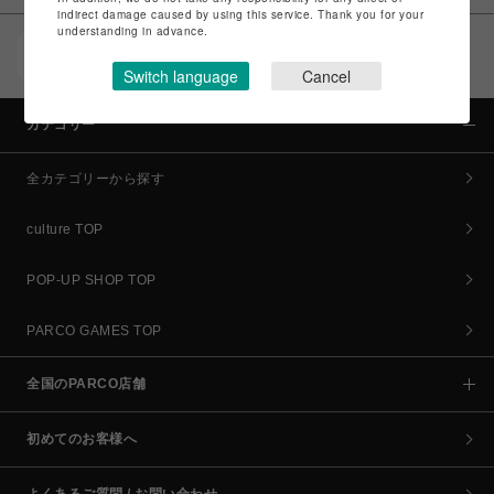
indirect damage caused by using this service. Thank you for your
understanding in advance.
POCKET PARCO（公式アプリ）
コイン＆クーポンでPARCOでのお買い物がオトクに
Switch language
Cancel
カテゴリー
全カテゴリーから探す
culture TOP
POP-UP SHOP TOP
PARCO GAMES TOP
全国のPARCO店舗
初めてのお客様へ