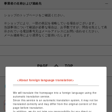
事業者の名称および連絡先
ショップのトップページをご確認ください。
※ショップにより、一部の表記を省略している場合がございます。
当該事項について確認が必要な場合は、お手数ですが、問合せ先として表
示されている電話番号又はメールアドレスにお問い合わせください。
メール連絡等により遅滞なくご提供いたします。
<About foreign language translation>
PARCOポイント
全国のPARCOやONLINE PARCOで貯まる＆使える
We will translate the homepage into a foreign language using the
automatic translation service.
Since this service is an automatic translation system, it may not be
ポケパル払い
translated correctly and may differ from the original content of the
page before translation.
初回登録＆お買物で最大1,500円分のPARCOポイント進呈
In addition, we do not take any responsibility for any direct or