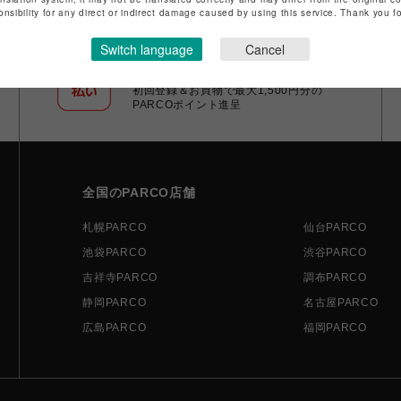
onsibility for any direct or indirect damage caused by using this service. Thank you 
Switch language
Cancel
ポケパル払い
初回登録＆お買物で最大1,500円分の
PARCOポイント進呈
全国のPARCO店舗
札幌PARCO
仙台PARCO
池袋PARCO
渋谷PARCO
吉祥寺PARCO
調布PARCO
静岡PARCO
名古屋PARCO
広島PARCO
福岡PARCO