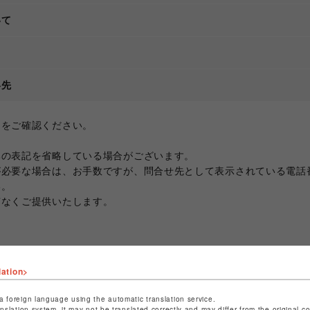
いて
て
絡先
ジをご確認ください。
部の表記を省略している場合がございます。
が必要な場合は、お手数ですが、問合せ先として表示されている電話
い。
滞なくご提供いたします。
lation>
a foreign language using the automatic translation service.
anslation system, it may not be translated correctly and may differ from the original c