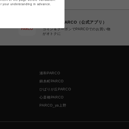
for your understanding in advance.
POCKET PARCO（公式アプリ）
コイン＆クーポンでPARCOでのお買い物
がオトクに
浦和PARCO
錦糸町PARCO
ひばりが丘PARCO
心斎橋PARCO
PARCO_ya上野