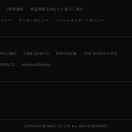
ご利用規約
特定商取引法などに基づく表記
ポリシー
クッキーポリシー
ソーシャルメディアポリシー
RO LABO
CINE QUINTO
PARCO出版
THE GUEST CAFE
DEPACO
AnotherADdress
COPYRIGHT © PARCO CO.,LTD. ALL RIGHTS RESERVED.