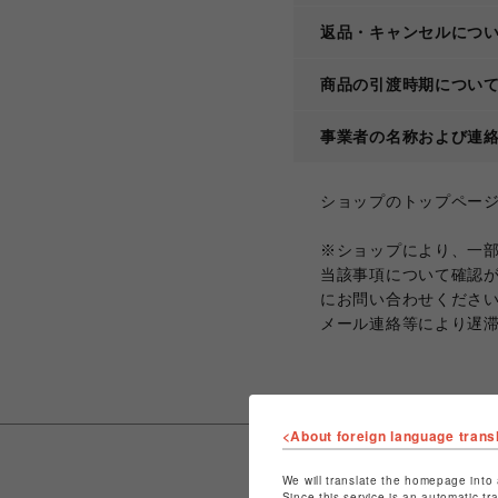
返品・キャンセルにつ
商品の引渡時期につい
事業者の名称および連
ショップのトップペー
※ショップにより、一
当該事項について確認
にお問い合わせくださ
メール連絡等により遅
<About foreign language trans
We will translate the homepage into 
Since this service is an automatic tr