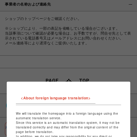
事業者の名称および連絡先
ショップのトップページをご確認ください。
※ショップにより、一部の表記を省略している場合がございます。
当該事項について確認が必要な場合は、お手数ですが、問合せ先として表
示されている電話番号又はメールアドレスにお問い合わせください。
メール連絡等により遅滞なくご提供いたします。
<About foreign language translation>
PARCOポイント
全国のPARCOやONLINE PARCOで貯まる＆使える
We will translate the homepage into a foreign language using the
automatic translation service.
Since this service is an automatic translation system, it may not be
ポケパル払い
translated correctly and may differ from the original content of the
page before translation.
初回登録＆お買物で最大1,500円分のPARCOポイント進呈
In addition, we do not take any responsibility for any direct or