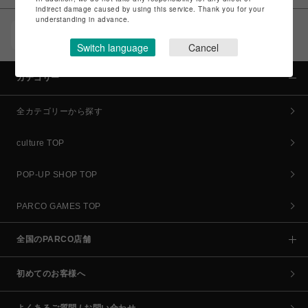
indirect damage caused by using this service. Thank you for your
understanding in advance.
POCKET PARCO（公式アプリ）
コイン＆クーポンでPARCOでのお買い物がオトクに
Switch language
Cancel
カテゴリー
全カテゴリーから探す
culture TOP
POP-UP SHOP TOP
PARCO GAMES TOP
全国のPARCO店舗
初めてのお客様へ