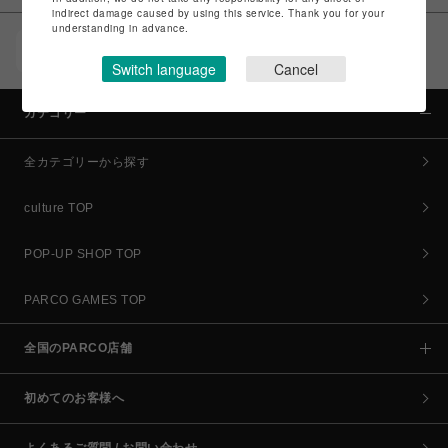
indirect damage caused by using this service. Thank you for your
understanding in advance.
POCKET PARCO（公式アプリ）
コイン＆クーポンでPARCOでのお買い物がオトクに
Switch language
Cancel
カテゴリー
全カテゴリーから探す
culture TOP
POP-UP SHOP TOP
PARCO GAMES TOP
全国のPARCO店舗
初めてのお客様へ