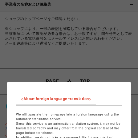
事業者の名称および連絡先
ショップのトップページをご確認ください。
※ショップにより、一部の表記を省略している場合がございます。
当該事項について確認が必要な場合は、お手数ですが、問合せ先として表
示されている電話番号又はメールアドレスにお問い合わせください。
メール連絡等により遅滞なくご提供いたします。
<About foreign language translation>
PARCOポイント
全国のPARCOやONLINE PARCOで貯まる＆使える
We will translate the homepage into a foreign language using the
automatic translation service.
Since this service is an automatic translation system, it may not be
ポケパル払い
translated correctly and may differ from the original content of the
page before translation.
初回登録＆お買物で最大1,500円分のPARCOポイント進呈
In addition, we do not take any responsibility for any direct or