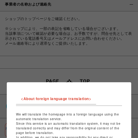
事業者の名称および連絡先
ショップのトップページをご確認ください。
※ショップにより、一部の表記を省略している場合がございます。
当該事項について確認が必要な場合は、お手数ですが、問合せ先として表
示されている電話番号又はメールアドレスにお問い合わせください。
メール連絡等により遅滞なくご提供いたします。
<About foreign language translation>
PARCOポイント
全国のPARCOやONLINE PARCOで貯まる＆使える
We will translate the homepage into a foreign language using the
automatic translation service.
Since this service is an automatic translation system, it may not be
ポケパル払い
translated correctly and may differ from the original content of the
page before translation.
初回登録＆お買物で最大1,500円分のPARCOポイント進呈
In addition, we do not take any responsibility for any direct or