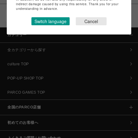
indirect damage caused by using this service. Thank you for your
understanding in advance.
POCKET PARCO（公式アプリ）
コイン＆クーポンでPARCOでのお買い物がオトクに
Switch language
Cancel
カテゴリー
全カテゴリーから探す
culture TOP
POP-UP SHOP TOP
PARCO GAMES TOP
全国のPARCO店舗
初めてのお客様へ