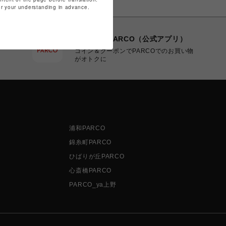
for your understanding in advance.
POCKET PARCO（公式アプリ）
コイン＆クーポンでPARCOでのお買い物
がオトクに
浦和PARCO
錦糸町PARCO
ひばりが丘PARCO
心斎橋PARCO
PARCO_ya上野