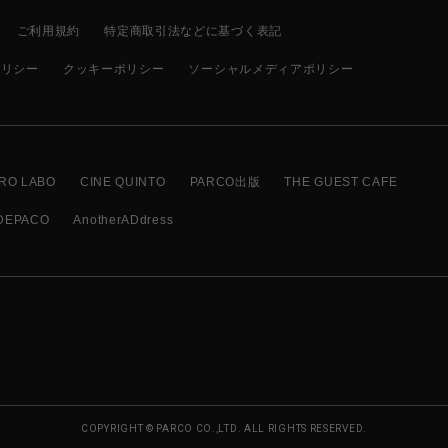
ご利用規約
特定商取引法などに基づく表記
ポリシー
クッキーポリシー
ソーシャルメディアポリシー
RO LABO
CINE QUINTO
PARCO出版
THE GUEST CAFE
DEPACO
AnotherADdress
COPYRIGHT © PARCO CO.,LTD. ALL RIGHTS RESERVED.