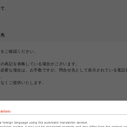
いて
て
絡先
ジをご確認ください。
部の表記を省略している場合がございます。
が必要な場合は、お手数ですが、問合せ先として表示されている電話
い。
滞なくご提供いたします。
lation>
a foreign language using the automatic translation service.
anslation system, it may not be translated correctly and may differ from the original c