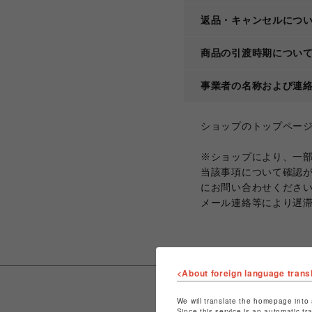
返品・キャンセルにつ
商品の引渡時期につい
事業者の名称および連
ショップのトップペー
※ショップにより、一
当該事項について確認
にお問い合わせくださ
メール連絡等により遅
<About foreign language trans
We will translate the homepage into 
Since this service is an automatic tr