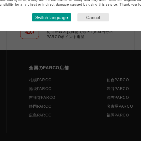
onsibility for any direct or indirect damage caused by using this service. Thank you 
Switch language
Cancel
ポケパル払い
初回登録＆お買物で最大1,500円分の
PARCOポイント進呈
全国のPARCO店舗
札幌PARCO
仙台PARCO
池袋PARCO
渋谷PARCO
吉祥寺PARCO
調布PARCO
静岡PARCO
名古屋PARCO
広島PARCO
福岡PARCO