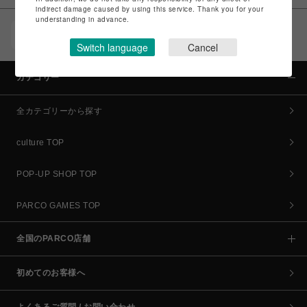
indirect damage caused by using this service. Thank you for your
understanding in advance.
POCKET PARCO（公式アプリ）
コイン＆クーポンでPARCOでのお買い物がオトクに
Switch language
Cancel
カテゴリー
全カテゴリーから探す
culture TOP
POP-UP SHOP TOP
PARCO GAMES TOP
全国のPARCO店舗
初めてのお客様へ