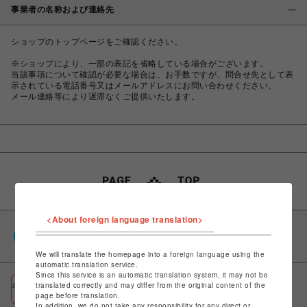
事業者の名称および連絡先
ショップのトップページをご確認ください。
※ショップにより、一部の表記を省略している場合がございます。
当該事項について確認が必要な場合は、お手数ですが、問合せ先として表
示されている電話番号又はメールアドレスにお問い合わせください。
メール連絡等により遅滞なくご提供いたします。
<About foreign language translation>
PARCOポイント
全国のPARCOやONLINE PARCOで貯まる＆使える
We will translate the homepage into a foreign language using the
automatic translation service.
Since this service is an automatic translation system, it may not be
ポケパル払い
translated correctly and may differ from the original content of the
page before translation.
初回登録＆お買物で最大1,500円分のPARCOポイント進呈
In addition, we do not take any responsibility for any direct or