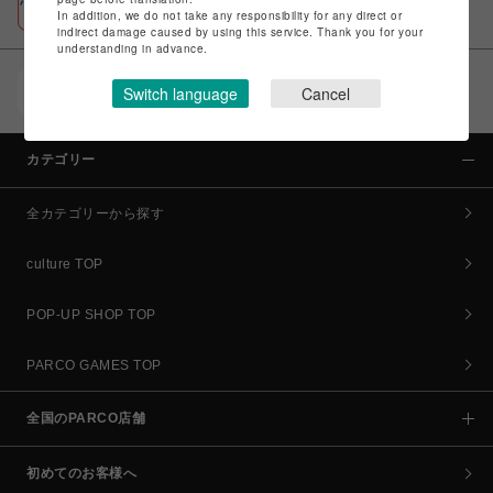
In addition, we do not take any responsibility for any direct or
初回登録＆お買物で最大1,500円分のPARCOポイント進呈
indirect damage caused by using this service. Thank you for your
understanding in advance.
POCKET PARCO（公式アプリ）
Switch language
Cancel
コイン＆クーポンでPARCOでのお買い物がオトクに
カテゴリー
全カテゴリーから探す
culture TOP
POP-UP SHOP TOP
PARCO GAMES TOP
全国のPARCO店舗
初めてのお客様へ