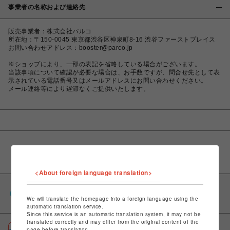
事業者の名称および連絡先
販売事業者：株式会社パルコ
所在地：〒150-0045 東京都渋谷区神泉町8-16 渋谷ファーストプレイス
お問い合わせアドレス：booster@parco.jp
※ショップにより、一部の表記を省略している場合がございます。
当該事項について確認が必要な場合は、お手数ですが、問合せ先として表
示されている電話番号又はメールアドレスにお問い合わせください。
メール連絡等により遅滞なくご提供いたします。
<About foreign language translation>
PARCOポイント
We will translate the homepage into a foreign language using the
全国のPARCOやONLINE PARCOで貯まる＆使える
automatic translation service.
Since this service is an automatic translation system, it may not be
translated correctly and may differ from the original content of the
ポケパル払い
page before translation.