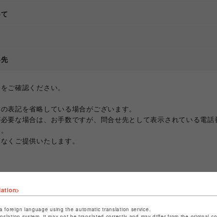
いて
て
絡先
ジをご確認ください。
部の表記を省略している場合がございます。
が必要な場合は、お手数ですが、問合せ先として表示されている電話
い。
滞なくご提供いたします。
lation>
a foreign language using the automatic translation service.
anslation system, it may not be translated correctly and may differ from the original c