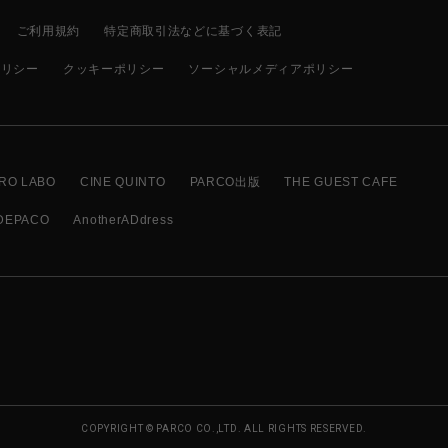
ご利用規約
特定商取引法などに基づく表記
ポリシー
クッキーポリシー
ソーシャルメディアポリシー
RO LABO
CINE QUINTO
PARCO出版
THE GUEST CAFE
DEPACO
AnotherADdress
COPYRIGHT © PARCO CO.,LTD. ALL RIGHTS RESERVED.