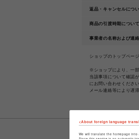
返品・キャンセルにつ
商品の引渡時期につい
事業者の名称および連
ショップのトップペー
※ショップにより、一
当該事項について確認
にお問い合わせくださ
メール連絡等により遅
<About foreign language trans
We will translate the homepage into 
Since this service is an automatic tr