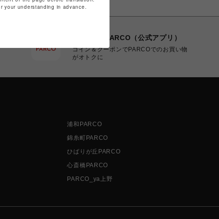
for your understanding in advance.
POCKET PARCO（公式アプリ）
コイン＆クーポンでPARCOでのお買い物
がオトクに
浦和PARCO
錦糸町PARCO
ひばりが丘PARCO
心斎橋PARCO
PARCO_ya上野