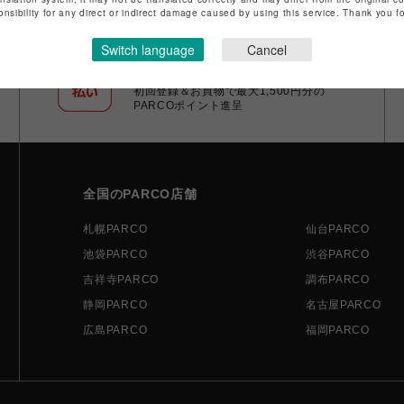
onsibility for any direct or indirect damage caused by using this service. Thank you 
Switch language
Cancel
ポケパル払い
初回登録＆お買物で最大1,500円分の
PARCOポイント進呈
全国のPARCO店舗
札幌PARCO
仙台PARCO
池袋PARCO
渋谷PARCO
吉祥寺PARCO
調布PARCO
静岡PARCO
名古屋PARCO
広島PARCO
福岡PARCO