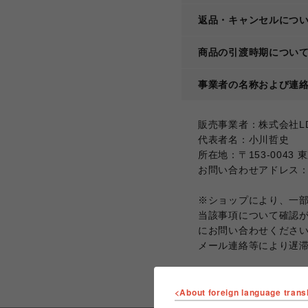
返品・キャンセルにつ
商品の引渡時期につい
事業者の名称および連
販売事業者：株式会社LDH
代表者名：小川哲史
所在地：〒153-0043 
お問い合わせアドレス：conta
※ショップにより、一
当該事項について確認
にお問い合わせくださ
メール連絡等により遅
<About foreign language trans