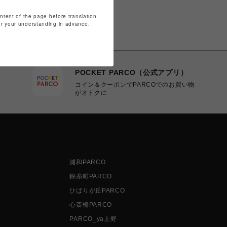
ontent of the page before translation.
for your understanding in advance.
POCKET PARCO（公式アプリ）
コイン＆クーポンでPARCOでのお買い物
がオトクに
浦和PARCO
錦糸町PARCO
ひばりが丘PARCO
心斎橋PARCO
PARCO_ya上野