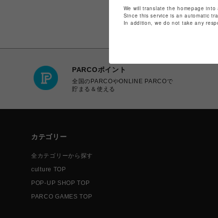
We will translate the homepage into 
Since this service is an automatic tr
In addition, we do not take any resp
PARCOポイント
全国のPARCOやONLINE PARCOで
貯まる＆使える
カテゴリー
全カテゴリーから探す
culture TOP
POP-UP SHOP TOP
PARCO GAMES TOP