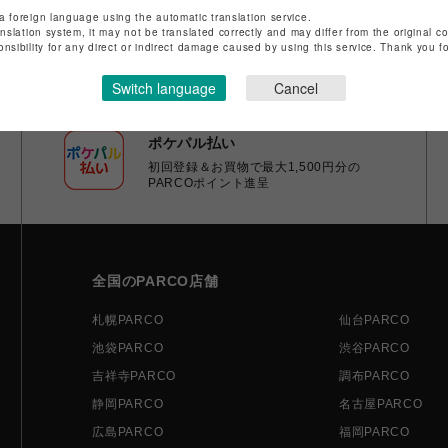
a foreign language using the automatic translation service.
anslation system, it may not be translated correctly and may differ from the original c
onsibility for any direct or indirect damage caused by using this service. Thank you 
Switch language
Cancel
ポケパル払い
初回登録＆お買物で最大1,500円分の
PARCOポイント進呈
全国のPARCO店舗
札幌PARCO
仙台PARCO
池袋PARCO
渋谷PARCO
吉祥寺PARCO
調布PARCO
静岡PARCO
名古屋PARCO
広島PARCO
福岡PARCO