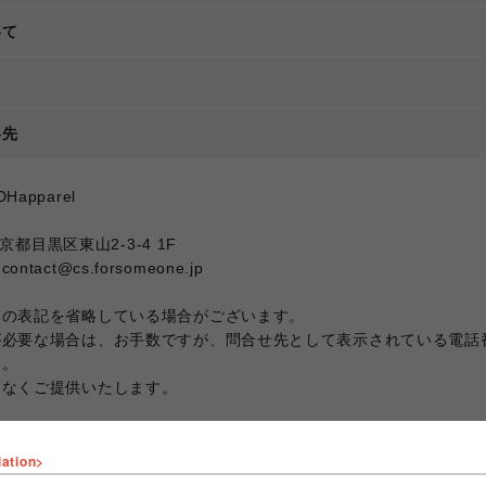
いて
て
絡先
apparel
東京都目黒区東山2-3-4 1F
ct@cs.forsomeone.jp
部の表記を省略している場合がございます。
が必要な場合は、お手数ですが、問合せ先として表示されている電話
い。
滞なくご提供いたします。
lation>