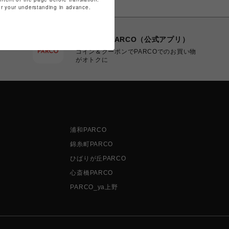
for your understanding in advance.
POCKET PARCO（公式アプリ）
コイン＆クーポンでPARCOでのお買い物
がオトクに
浦和PARCO
錦糸町PARCO
ひばりが丘PARCO
心斎橋PARCO
PARCO_ya上野