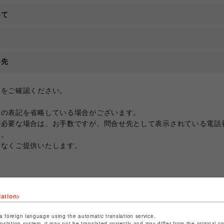
いて
て
絡先
ジをご確認ください。
部の表記を省略している場合がございます。
が必要な場合は、お手数ですが、問合せ先として表示されている電話
い。
滞なくご提供いたします。
lation>
a foreign language using the automatic translation service.
anslation system, it may not be translated correctly and may differ from the original c