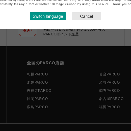
onsibility for any direct or indirect damage caused by using this service. Thank you 
Switch language
Cancel
ポケパル払い
初回登録＆お買物で最大1,500円分の
PARCOポイント進呈
全国のPARCO店舗
札幌PARCO
仙台PARCO
池袋PARCO
渋谷PARCO
吉祥寺PARCO
調布PARCO
静岡PARCO
名古屋PARCO
広島PARCO
福岡PARCO