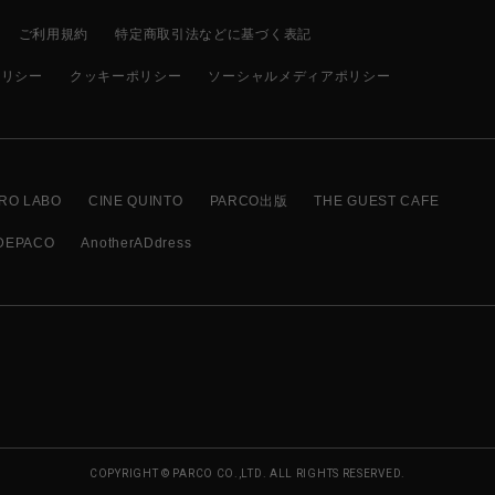
ご利用規約
特定商取引法などに基づく表記
ポリシー
クッキーポリシー
ソーシャルメディアポリシー
RO LABO
CINE QUINTO
PARCO出版
THE GUEST CAFE
DEPACO
AnotherADdress
COPYRIGHT © PARCO CO.,LTD. ALL RIGHTS RESERVED.