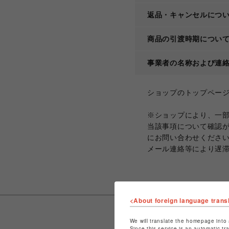
返品・キャンセルにつ
商品の引渡時期につい
事業者の名称および連
ショップのトップペー
※ショップにより、一
当該事項について確認
にお問い合わせくださ
メール連絡等により遅
<About foreign language trans
We will translate the homepage into 
Since this service is an automatic tr