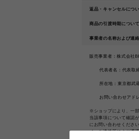
返品・キャンセルにつ
商品の引渡時期につい
事業者の名称および連
販売事業者：株式会社BE
	代表者名：代表取
	所在地：東京都武
	お問い合わせアドレス：
※ショップにより、一
当該事項について確認
にお問い合わせくださ
メール連絡等により遅