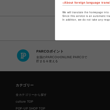
<About foreign language trans
We will translate the homepage into 
Since this service is an automatic tr
In addition, we do not take any resp
PARCOポイント
全国のPARCOやONLINE PARCOで
貯まる＆使える
カテゴリー
全カテゴリーから探す
culture TOP
POP-UP SHOP TOP