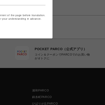
ontent of the page before translation.
for your understanding in advance.
POCKET PARCO（公式アプリ）
コイン＆クーポンでPARCOでのお買い物
がオトクに
浦和PARCO
錦糸町PARCO
ひばりが丘PARCO