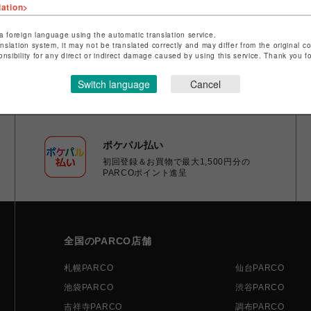
lation>
a foreign language using the automatic translation service.
anslation system, it may not be translated correctly and may differ from the original c
onsibility for any direct or indirect damage caused by using this service. Thank you 
Switch language
Cancel
ポケパル払い
初回登録＆お買物で最大1,500円分の
PARCOポイント進呈
全国のPARCO店舗
札幌PARCO
仙台PARCO
池袋PARCO
渋谷PARCO
吉祥寺PARCO
調布PARCO