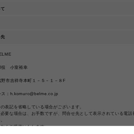
いて
て
絡先
LME
締役　小室裕幸
蔵野市吉祥寺本町１－５－１－８F
h.komuro@belme.co.jp
部の表記を省略している場合がございます。
が必要な場合は、お手数ですが、問合せ先として表示されている電話
い。
滞なくご提供いたします。