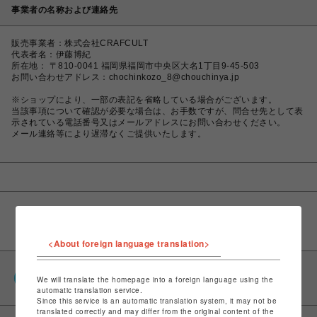
事業者の名称および連絡先
販売事業者：株式会社CRAFCULT
代表者名：伊藤博紀
所在地： 〒810-0041 福岡県福岡市中央区大名1丁目9-45-503
お問い合わせアドレス：chochinkozo_8@chouchinya.jp
※ショップにより、一部の表記を省略している場合がございます。
当該事項について確認が必要な場合は、お手数ですが、問合せ先として表
示されている電話番号又はメールアドレスにお問い合わせください。
メール連絡等により遅滞なくご提供いたします。
<About foreign language translation>
PARCOポイント
We will translate the homepage into a foreign language using the
全国のPARCOやONLINE PARCOで貯まる＆使える
automatic translation service.
Since this service is an automatic translation system, it may not be
translated correctly and may differ from the original content of the