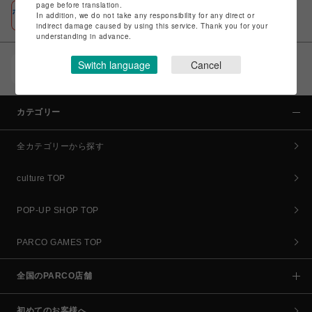
page before translation.
ポケパル払い
In addition, we do not take any responsibility for any direct or
初回登録＆お買物で最大1,500円分のPARCOポイント進呈
indirect damage caused by using this service. Thank you for your
understanding in advance.
Switch language
Cancel
POCKET PARCO（公式アプリ）
コイン＆クーポンでPARCOでのお買い物がオトクに
カテゴリー
全カテゴリーから探す
culture TOP
POP-UP SHOP TOP
PARCO GAMES TOP
全国のPARCO店舗
初めてのお客様へ