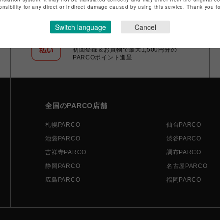
onsibility for any direct or indirect damage caused by using this service. Thank you 
Switch language
Cancel
ポケパル払い
初回登録＆お買物で最大1,500円分の
PARCOポイント進呈
全国のPARCO店舗
札幌PARCO
仙台PARCO
池袋PARCO
渋谷PARCO
吉祥寺PARCO
調布PARCO
静岡PARCO
名古屋PARCO
広島PARCO
福岡PARCO