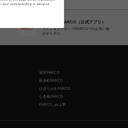
for your understanding in advance.
POCKET PARCO（公式アプリ）
コイン＆クーポンでPARCOでのお買い物
がオトクに
浦和PARCO
錦糸町PARCO
ひばりが丘PARCO
心斎橋PARCO
PARCO_ya上野