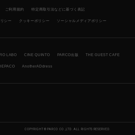
ご利用規約
特定商取引法などに基づく表記
ポリシー
クッキーポリシー
ソーシャルメディアポリシー
RO LABO
CINE QUINTO
PARCO出版
THE GUEST CAFE
DEPACO
AnotherADdress
COPYRIGHT © PARCO CO.,LTD. ALL RIGHTS RESERVED.