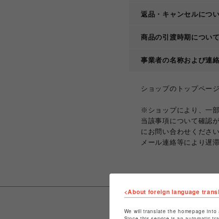
返品・キャンセルにつ
商品の引渡時期につい
事業者の名称および連
ショップのトップペー
※ショップにより、一
当該事項について確認
にお問い合わせくださ
メール連絡等により遅
<About foreign language trans
We will translate the homepage into 
Since this service is an automatic tr