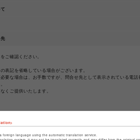
いて
て
絡先
ジをご確認ください。
部の表記を省略している場合がございます。
が必要な場合は、お手数ですが、問合せ先として表示されている電話
い。
滞なくご提供いたします。
lation>
a foreign language using the automatic translation service.
anslation system, it may not be translated correctly and may differ from the original c