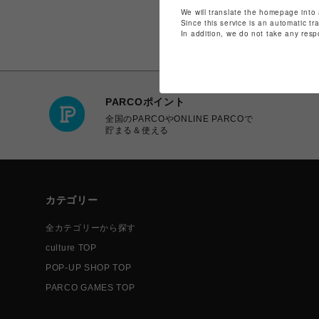
We will translate the homepage into 
Since this service is an automatic tr
In addition, we do not take any resp
PARCOポイント
全国のPARCOやONLINE PARCOで
貯まる＆使える
カテゴリー
全カテゴリーから探す
culture TOP
POP-UP SHOP TOP
PARCO GAMES TOP