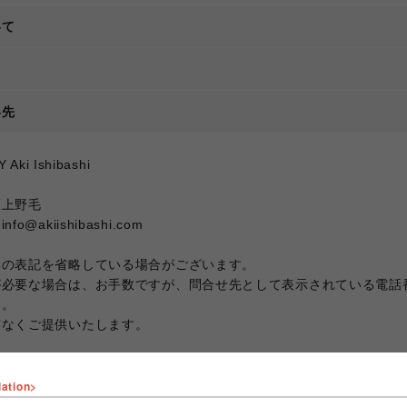
いて
て
絡先
ki Ishibashi
区上野毛
akiishibashi.com
部の表記を省略している場合がございます。
が必要な場合は、お手数ですが、問合せ先として表示されている電話
い。
滞なくご提供いたします。
lation>