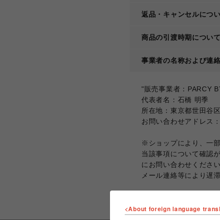
返品・キャンセルにつ
商品の引渡時期につい
事業者の名称および連
"販売事業者：PARCY BY A
代表者名：石橋 明季
所在地：東京都世田谷
お問い合わせアドレス：info@
※ショップにより、一
当該事項について確認
にお問い合わせくださ
メール連絡等により遅
<About foreign language trans