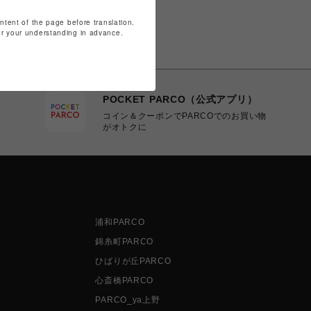
ontent of the page before translation.
for your understanding in advance.
POCKET PARCO（公式アプリ）
コイン＆クーポンでPARCOでのお買い物
がオトクに
浦和PARCO
錦糸町PARCO
ひばりが丘PARCO
心斎橋PARCO
PARCO_ya上野