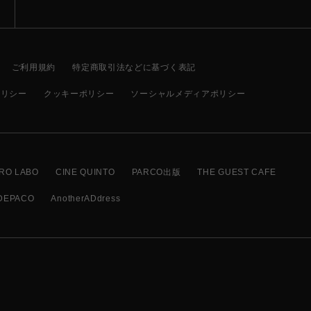
ご利用規約
特定商取引法などに基づく表記
ポリシー
クッキーポリシー
ソーシャルメディアポリシー
RO LABO
CINE QUINTO
PARCO出版
THE GUEST CAFE
DEPACO
AnotherADdress