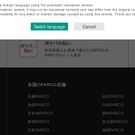
a foreign language using the automatic translation service.
anslation system, it may not be translated correctly and may differ from the original c
onsibility for any direct or indirect damage caused by using this service. Thank you 
Switch language
Cancel
ポケパル払い
初回登録＆お買物で最大1,500円分の
PARCOポイント進呈
全国のPARCO店舗
札幌PARCO
仙台PARCO
池袋PARCO
渋谷PARCO
吉祥寺PARCO
調布PARCO
静岡PARCO
名古屋PARCO
広島PARCO
福岡PARCO