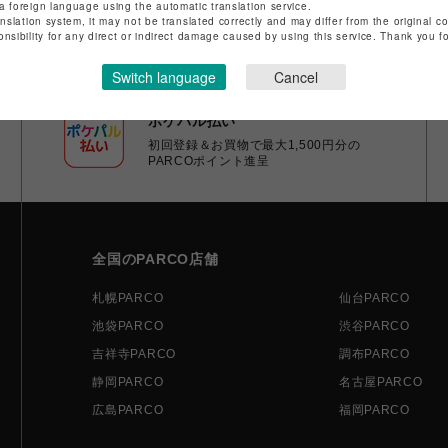
a foreign language using the automatic translation service.
anslation system, it may not be translated correctly and may differ from the original c
onsibility for any direct or indirect damage caused by using this service. Thank you 
Switch language
Cancel
ポケパル払い
初回登録＆お買物で最大1,500円分の
PARCOポイント進呈
全国のPARCO店舗
札幌PARCO
仙台PARCO
池袋PARCO
渋谷PARCO
吉祥寺PARCO
調布PARCO
静岡PARCO
名古屋PARCO
広島PARCO
福岡PARCO