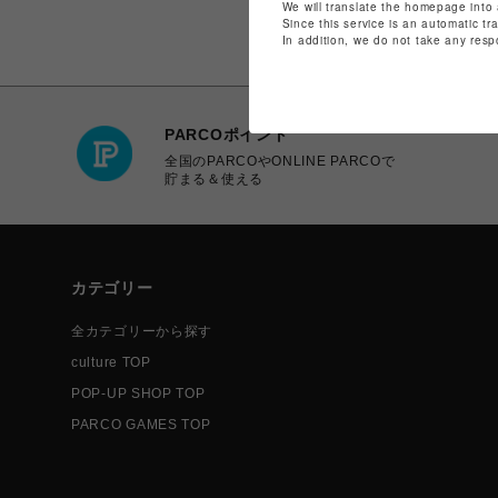
We will translate the homepage into 
Since this service is an automatic tr
In addition, we do not take any resp
PARCOポイント
全国のPARCOやONLINE PARCOで
貯まる＆使える
カテゴリー
全カテゴリーから探す
culture TOP
POP-UP SHOP TOP
PARCO GAMES TOP