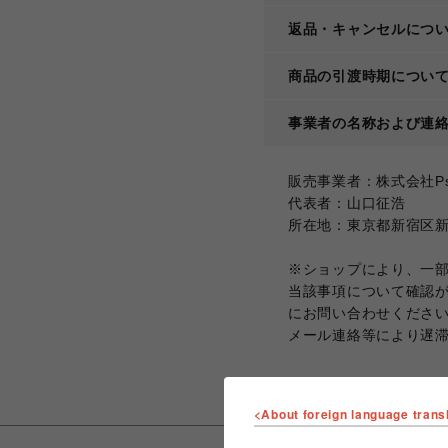
返品・キャンセルにつ
商品の引渡時期につい
事業者の名称および連
販売事業者：株式会社Psych
代表者：山口征浩
所在地：東京都新宿区新宿
※ショップにより、一
当該事項について確認
にお問い合わせくださ
メール連絡等により遅
<About foreign language trans