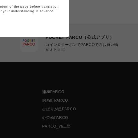
ontent of the page before translation.
for your understanding in advance.
POCKET PARCO（公式アプリ）
コイン＆クーポンでPARCOでのお買い物
がオトクに
浦和PARCO
錦糸町PARCO
ひばりが丘PARCO
心斎橋PARCO
PARCO_ya上野