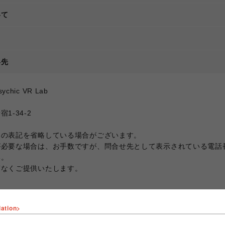
いて
て
絡先
ic VR Lab
1-34-2
部の表記を省略している場合がございます。
が必要な場合は、お手数ですが、問合せ先として表示されている電話
い。
滞なくご提供いたします。
lation>