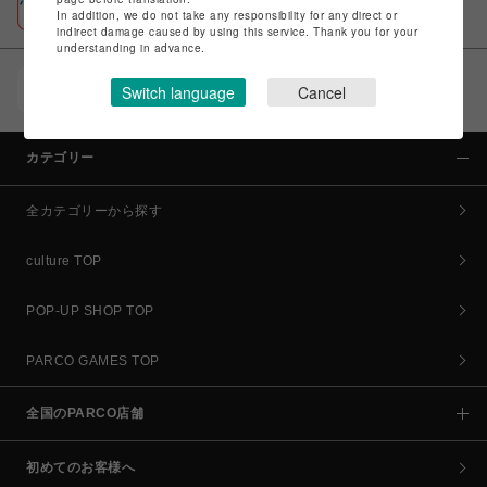
In addition, we do not take any responsibility for any direct or
初回登録＆お買物で最大1,500円分のPARCOポイント進呈
indirect damage caused by using this service. Thank you for your
understanding in advance.
POCKET PARCO（公式アプリ）
Switch language
Cancel
コイン＆クーポンでPARCOでのお買い物がオトクに
カテゴリー
全カテゴリーから探す
culture TOP
POP-UP SHOP TOP
PARCO GAMES TOP
全国のPARCO店舗
初めてのお客様へ