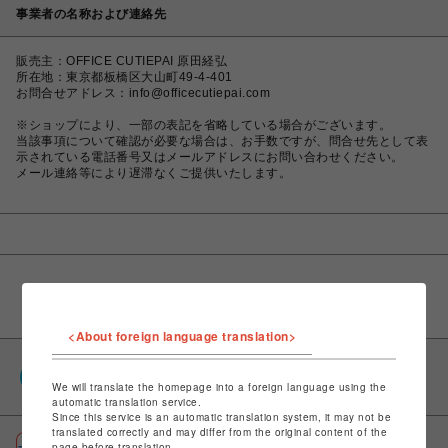
事業者の名称および連絡先
販売主：OFFICE CUTIEPAI 原田経弘
所在地：東京都板橋区大山町49-4-401
お問合せアドレス：info@officecutiepai.com
※ショップにより、一部の表記を省略している場合がございます。
当該事項について確認が必要な場合は、お手数ですが、問合せ先として表
示されている電話番号又はメールアドレスにお問い合わせください。
メール連絡等により遅滞なくご提供いたします。
<About foreign language translation>
PARCOポイント
We will translate the homepage into a foreign language using the
全国のPARCOやONLINE PARCOで貯まる＆使える
automatic translation service.
Since this service is an automatic translation system, it may not be
translated correctly and may differ from the original content of the
ポケパル払い
page before translation.