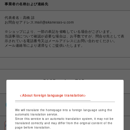
事業者の名称および連絡先
代表者名：高橋 諒
お問合せアドレス:mail@akanesas-u.com
※ショップにより、一部の表記を省略している場合がございます。
当該事項について確認が必要な場合は、お手数ですが、問合せ先として表
示されている電話番号又はメールアドレスにお問い合わせください。
メール連絡等により遅滞なくご提供いたします。
<About foreign language translation>
PARCOポイント
全国のPARCOやONLINE PARCOで貯まる＆使える
We will translate the homepage into a foreign language using the
automatic translation service.
Since this service is an automatic translation system, it may not be
translated correctly and may differ from the original content of the
ポケパル払い
page before translation.
初回登録＆お買物で最大1,500円分のPARCOポイント進呈