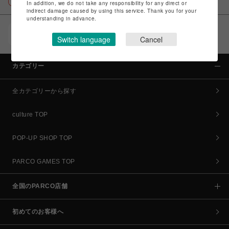
In addition, we do not take any responsibility for any direct or
indirect damage caused by using this service. Thank you for your
understanding in advance.
POCKET PARCO（公式アプリ）
Switch language
Cancel
コイン＆クーポンでPARCOでのお買い物がオトクに
カテゴリー
全カテゴリーから探す
culture TOP
POP-UP SHOP TOP
PARCO GAMES TOP
全国のPARCO店舗
初めてのお客様へ