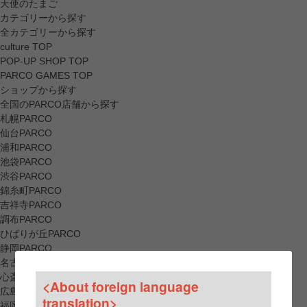
天使のたまご
カテゴリーから探す
全カテゴリーから探す
culture TOP
POP-UP SHOP TOP
PARCO GAMES TOP
ショップから探す
全国のPARCO店舗から探す
札幌PARCO
仙台PARCO
浦和PARCO
池袋PARCO
渋谷PARCO
錦糸町PARCO
吉祥寺PARCO
調布PARCO
ひばりが丘PARCO
静岡PARCO
名古屋PARCO
心斎橋PARCO
<About foreign language
広島PARCO
translation>
福岡PARCO