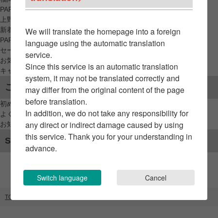
PARCO_ya
上野
新着アイテムから探す
We will translate the homepage into a foreign
PARCO限定アイテムから探す
language using the automatic translation
セールアイテムから探す
service.
お気に入りから探す
Since this service is an automatic translation
キャンペーン/クーポン対象から探す
system, it may not be translated correctly and
ご利用案内
may differ from the original content of the page
before translation.
初めてのお客様へ
In addition, we do not take any responsibility for
よくあるご質問 / お問い合わせ
any direct or indirect damage caused by using
お知らせ
this service. Thank you for your understanding in
SNSアカウント
advance.
Switch language
Cancel
TOP
ブランドリスト
cafe kumaly