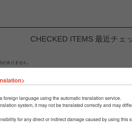
CHECKED ITEMS
最近チェ
品がありません。
nslation>
a foreign language using the automatic translation service.
nslation system, it may not be translated correctly and may differ
nsibility for any direct or indirect damage caused by using this 