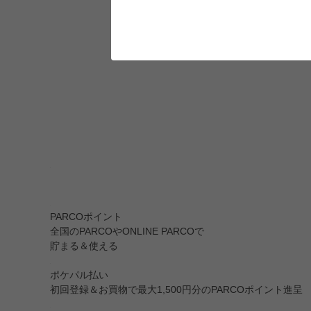
PARCOポイント
全国のPARCOやONLINE PARCOで
貯まる＆使える
ポケパル払い
初回登録＆お買物で最大1,500円分のPARCOポイント進呈