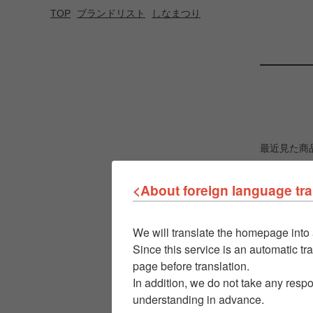
TOP
ブランドリスト
しなまつり
最近見た商
<About foreign language tra
We will translate the homepage into 
Since this service is an automatic tra
page before translation.
In addition, we do not take any respo
understanding in advance.