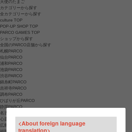
天使のたまご
カテゴリーから探す
全カテゴリーから探す
culture TOP
POP-UP SHOP TOP
PARCO GAMES TOP
ショップから探す
全国のPARCO店舗から探す
札幌PARCO
仙台PARCO
浦和PARCO
池袋PARCO
渋谷PARCO
錦糸町PARCO
吉祥寺PARCO
調布PARCO
ひばりが丘PARCO
静岡PARCO
名古屋PARCO
心斎橋PARCO
<About foreign language
広島PARCO
translation>
福岡PARCO