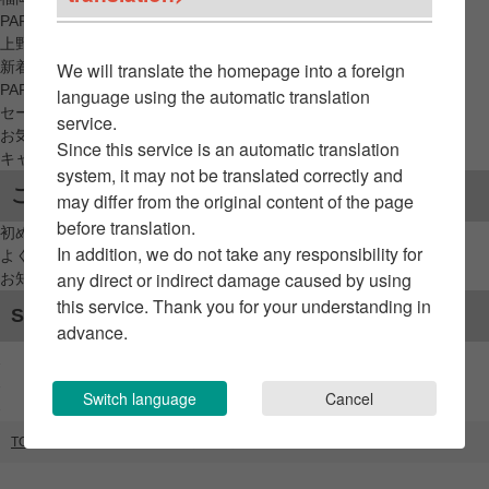
PARCO_ya
上野
新着アイテムから探す
We will translate the homepage into a foreign
PARCO限定アイテムから探す
language using the automatic translation
セールアイテムから探す
service.
お気に入りから探す
Since this service is an automatic translation
キャンペーン/クーポン対象から探す
system, it may not be translated correctly and
ご利用案内
may differ from the original content of the page
before translation.
初めてのお客様へ
In addition, we do not take any responsibility for
よくあるご質問 / お問い合わせ
any direct or indirect damage caused by using
お知らせ
this service. Thank you for your understanding in
SNSアカウント
advance.
Switch language
Cancel
TOP
ブランドリスト
Tamme（GATE）