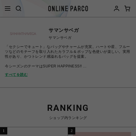
サマンサベガ
サマンサベガ
「セクシーでキュート」なバッグやチャームが充実。ハートや星、フルー
ツなどのモチーフを取り入れたカラフル＆ポップな色使いが楽しい。実用
性があり、かつトレンド感溢れるバッグを提案。
今シーズンのテーマはSUPER HAPPINESS!!
乙女心をくすぐるロマンティックなカラーや素材、見ているだけでワクワ
すべてを読む
クするヴィヴィッドカラーやプリントでSUPER HAPPYな気分になれる
コレクションを展開。
RANKING
ショップ内ランキング
1
2