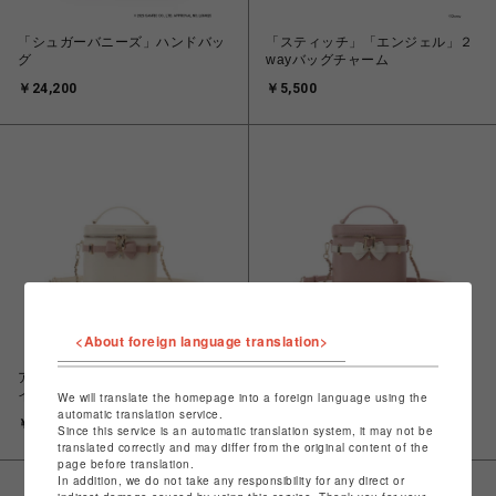
「シュガーバニーズ」ハンドバッ
「スティッチ」「エンジェル」２
グ
wayバッグチャーム
￥24,200
￥5,500
<About foreign language translation>
アクセントリボンバニティ【ホワ
アクセントリボンバニティ【ピン
イト】
ク】
We will translate the homepage into a foreign language using the
automatic translation service.
￥18,700
￥18,700
Since this service is an automatic translation system, it may not be
translated correctly and may differ from the original content of the
page before translation.
In addition, we do not take any responsibility for any direct or