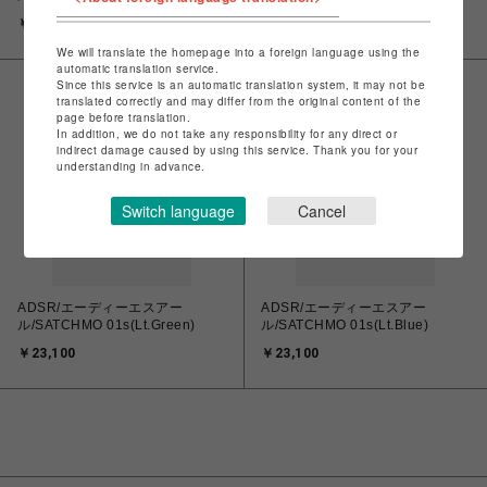
￥23,100
￥23,100
We will translate the homepage into a foreign language using the
automatic translation service.
Since this service is an automatic translation system, it may not be
translated correctly and may differ from the original content of the
page before translation.
In addition, we do not take any responsibility for any direct or
indirect damage caused by using this service. Thank you for your
understanding in advance.
Switch language
Cancel
ADSR/エーディーエスアー
ADSR/エーディーエスアー
ル/SATCHMO 01s(Lt.Green)
ル/SATCHMO 01s(Lt.Blue)
￥23,100
￥23,100