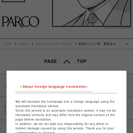
TOP
culture
GALLERY X BY PARCO
孤独のグルメ博 展覧会オリ
…
ジナルグッズ
PARCOポイント
<About foreign language translation>
全国のPARCOやONLINE PARCOで貯まる＆使える
We will translate the homepage into a foreign language using the
ポケパル払い
automatic translation service.
Since this service is an automatic translation system, it may not be
初回登録＆お買物で最大1,500円分のPARCOポイント進呈
translated correctly and may differ from the original content of the
page before translation.
In addition, we do not take any responsibility for any direct or
indirect damage caused by using this service. Thank you for your
POCKET PARCO（公式アプリ）
understanding in advance.