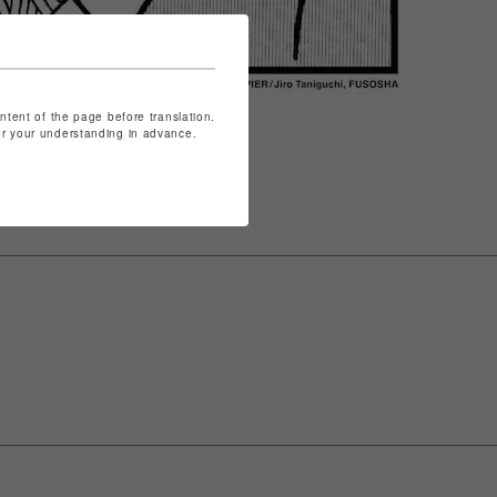
ontent of the page before translation.
for your understanding in advance.