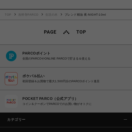
TOP
吉祥寺PARCO
生活の木
ブレンド精油 夜-NIGHT-10ml
PARCOポイント
全国のPARCOやONLINE PARCOで貯まる＆使える
ポケパル払い
初回登録＆お買物で最大1,500円分のPARCOポイント進呈
POCKET PARCO（公式アプリ）
コイン＆クーポンでPARCOでのお買い物がオトクに
カテゴリー