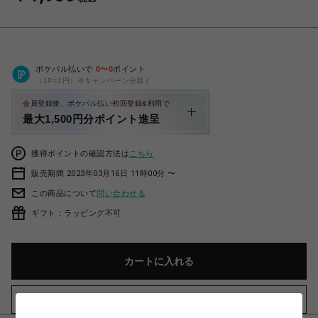
ポケパル払いで
0
〜
0
ポイント
（1P=1円）※キャンペーン分除く
会員登録後、ポケパル払い初回登録&利用で
最大1,500円分ポイント進呈
獲得ポイントの確認方法は
こちら
販売期間 2023年03月16日 11時00分 〜
この商品について
問い合わせる
ギフト：ラッピング不可
カートに入れる
お気に入りアイテムに追加