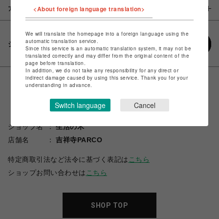
<About foreign language translation>
アイテム説明 / 素材
We will translate the homepage into a foreign language using the
automatic translation service.
シェアする
Since this service is an automatic translation system, it may not be
translated correctly and may differ from the original content of the
page before translation.
In addition, we do not take any responsibility for any direct or
indirect damage caused by using this service. Thank you for your
understanding in advance.
Switch language
Cancel
ショップ名
生活の木
店舗名
吉祥寺PARCO
特定商取引法など法令に基づく表記は
こちら
ショップお問い合わせは
こちら
SHOP TOP