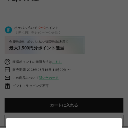
ポケパル払いで
0
〜
0
ポイント
（1P=1円）※キャンペーン分除く
会員登録後、ポケパル払い初回登録&利用で
最大1,500円分ポイント進呈
獲得ポイントの確認方法は
こちら
販売期間 2023年03月16日 11時00分 〜
この商品について
問い合わせる
ギフト：ラッピング不可
カートに入れる
お気に入りアイテムに追加