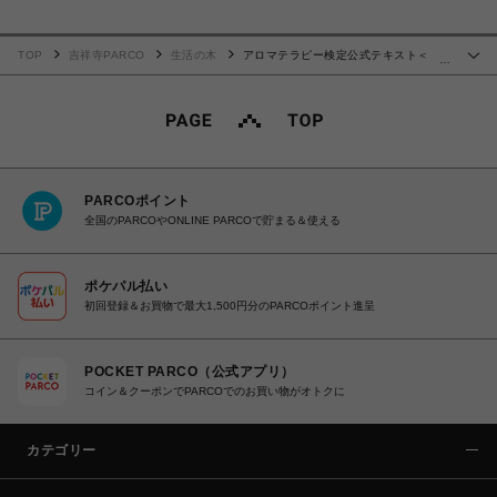
TOP
吉祥寺PARCO
生活の木
アロマテラピー検定公式テキスト＜
…
2020改訂版＞
PARCOポイント
全国のPARCOやONLINE PARCOで貯まる＆使える
ポケパル払い
初回登録＆お買物で最大1,500円分のPARCOポイント進呈
POCKET PARCO（公式アプリ）
コイン＆クーポンでPARCOでのお買い物がオトクに
カテゴリー